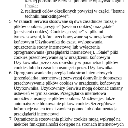
każdej podstronie Serwisu ponownie wpisywać loginu
i hasła;
realizacji celów określonych powyżej w części “Istotne
techniki marketingowe”;
W ramach Serwisu stosowane są dwa zasadnicze rodzaje
plików cookies: „sesyjne” (session cookies) oraz „stałe”
(persistent cookies). Cookies „sesyjne” są plikami
tymczasowymi, które przechowywane są w urządzeniu
końcowym Użytkownika do czasu wylogowania,
opuszczenia strony internetowej lub wyłączenia
oprogramowania (przeglądarki internetowej). „Stałe” pliki
cookies przechowywane są w urządzeniu końcowym
Użytkownika przez czas określony w parametrach plików
cookies lub do czasu ich usunięcia przez Użytkownika.
Oprogramowanie do przeglądania stron internetowych
(przeglądarka internetowa) zazwyczaj domyślnie dopuszcza
przechowywanie plików cookies w urządzeniu końcowym
Użytkownika. Użytkownicy Serwisu mogą dokonać zmiany
ustawień w tym zakresie. Przeglądarka internetowa
umożliwia usunięcie plików cookies. Możliwe jest także
automatyczne blokowanie plików cookies Szczegółowe
informacje na ten temat zawiera pomoc lub dokumentacja
przeglądarki internetowej.
Ograniczenia stosowania plików cookies mogą wpłynąć na
niektóre funkcjonalności dostępne na stronach internetowych