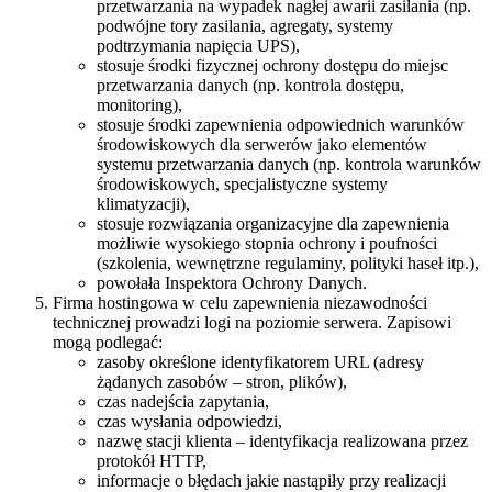
przetwarzania na wypadek nagłej awarii zasilania (np.
podwójne tory zasilania, agregaty, systemy
podtrzymania napięcia UPS),
stosuje środki fizycznej ochrony dostępu do miejsc
przetwarzania danych (np. kontrola dostępu,
monitoring),
stosuje środki zapewnienia odpowiednich warunków
środowiskowych dla serwerów jako elementów
systemu przetwarzania danych (np. kontrola warunków
środowiskowych, specjalistyczne systemy
klimatyzacji),
stosuje rozwiązania organizacyjne dla zapewnienia
możliwie wysokiego stopnia ochrony i poufności
(szkolenia, wewnętrzne regulaminy, polityki haseł itp.),
powołała Inspektora Ochrony Danych.
Firma hostingowa w celu zapewnienia niezawodności
technicznej prowadzi logi na poziomie serwera. Zapisowi
mogą podlegać:
zasoby określone identyfikatorem URL (adresy
żądanych zasobów – stron, plików),
czas nadejścia zapytania,
czas wysłania odpowiedzi,
nazwę stacji klienta – identyfikacja realizowana przez
protokół HTTP,
informacje o błędach jakie nastąpiły przy realizacji