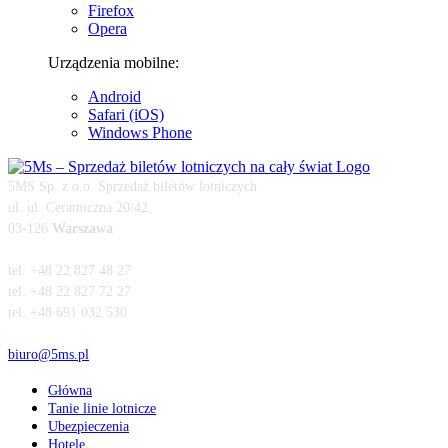
Firefox
Opera
Urządzenia mobilne:
Android
Safari (iOS)
Windows Phone
5MS Sp. z o.o. Sprzedaż biletów lotniczych
ul.
ul. Ceramiczna 20/42
03-126
Warszawa
tel.
+48 22 827 48 27
tel.
+48 22 827 72 27
tel.
+48 691 032 530
biuro@5ms.pl
Główna
Tanie linie lotnicze
Ubezpieczenia
Hotele