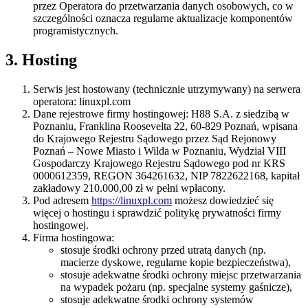
przez Operatora do przetwarzania danych osobowych, co w
szczególności oznacza regularne aktualizacje komponentów
programistycznych.
3. Hosting
Serwis jest hostowany (technicznie utrzymywany) na serwera
operatora: linuxpl.com
Dane rejestrowe firmy hostingowej: H88 S.A. z siedzibą w
Poznaniu, Franklina Roosevelta 22, 60-829 Poznań, wpisana
do Krajowego Rejestru Sądowego przez Sąd Rejonowy
Poznań – Nowe Miasto i Wilda w Poznaniu, Wydział VIII
Gospodarczy Krajowego Rejestru Sądowego pod nr KRS
0000612359, REGON 364261632, NIP 7822622168, kapitał
zakładowy 210.000,00 zł w pełni wpłacony.
Pod adresem
https://linuxpl.com
możesz dowiedzieć się
więcej o hostingu i sprawdzić politykę prywatności firmy
hostingowej.
Firma hostingowa:
stosuje środki ochrony przed utratą danych (np.
macierze dyskowe, regularne kopie bezpieczeństwa),
stosuje adekwatne środki ochrony miejsc przetwarzania
na wypadek pożaru (np. specjalne systemy gaśnicze),
stosuje adekwatne środki ochrony systemów