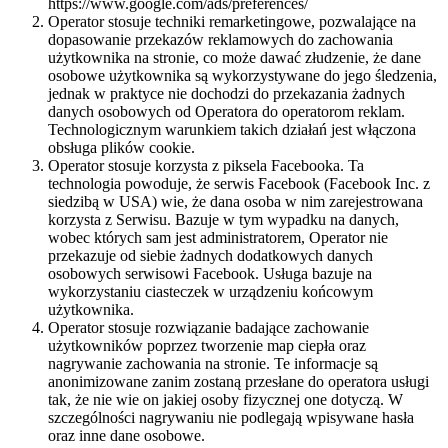
https://www.google.com/ads/preferences/
Operator stosuje techniki remarketingowe, pozwalające na
dopasowanie przekazów reklamowych do zachowania
użytkownika na stronie, co może dawać złudzenie, że dane
osobowe użytkownika są wykorzystywane do jego śledzenia,
jednak w praktyce nie dochodzi do przekazania żadnych
danych osobowych od Operatora do operatorom reklam.
Technologicznym warunkiem takich działań jest włączona
obsługa plików cookie.
Operator stosuje korzysta z piksela Facebooka. Ta
technologia powoduje, że serwis Facebook (Facebook Inc. z
siedzibą w USA) wie, że dana osoba w nim zarejestrowana
korzysta z Serwisu. Bazuje w tym wypadku na danych,
wobec których sam jest administratorem, Operator nie
przekazuje od siebie żadnych dodatkowych danych
osobowych serwisowi Facebook. Usługa bazuje na
wykorzystaniu ciasteczek w urządzeniu końcowym
użytkownika.
Operator stosuje rozwiązanie badające zachowanie
użytkowników poprzez tworzenie map ciepła oraz
nagrywanie zachowania na stronie. Te informacje są
anonimizowane zanim zostaną przesłane do operatora usługi
tak, że nie wie on jakiej osoby fizycznej one dotyczą. W
szczególności nagrywaniu nie podlegają wpisywane hasła
oraz inne dane osobowe.